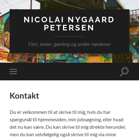
NICOLAI NYGAARD
PETERSEN
Film, serier, gaming og andre nørderier
Toggle
Toggle
search
mobile
field
menu
Kontakt
Du er velkommen til at skrive til mig, hvis du har
spørgsmål til hjemmesiden, min jobsøgning, eller hvad
det nu kan være. Du kan skrive til mig direkte herunder,
men du kan selvfølgelig også skrive til mig via mine